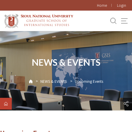
바로가기
Home
Login
메뉴
NEWS & EVENTS
>
>
NEWS & EVENTS
Upcoming Events