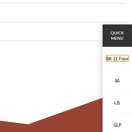
QUICK
MENU
BK 21 Four
IIA
IJS
GLP