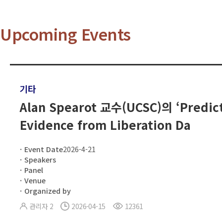
Upcoming Events
기타
Alan Spearot 교수(UCSC)의 ‘Predicti
Evidence from Liberation Da
Event Date
2026-4-21
Speakers
Panel
Venue
Organized by
관리자 2
2026-04-15
12361