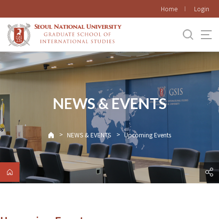
바로가기
Home
Login
메뉴
NEWS & EVENTS
>
>
NEWS & EVENTS
Upcoming Events