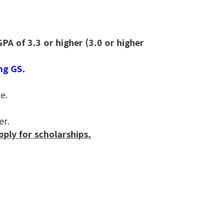
PA of 3.3 or higher (3.0 or higher
ng
GS.
 after taking a leave of absence.
er.
pply for scholarships.