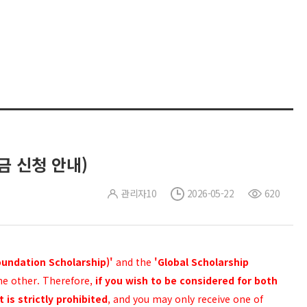
장학금 신청 안내)
관리자10
2026-05-22
620
undation Scholarship)'
and the
'Global Scholarship
the other. Therefore,
if you wish to be considered for both
 is strictly prohibited
, and you may only receive one of