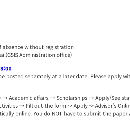
of absence without registration
l(GSIS Administration office)
18:00
be posted separately at a later date. Please apply wi
) → Academic affairs → Scholarships → Apply/See sta
ivities → Fill out the form -> Apply -> Advisor's Onl
cally online. You do NOT have to submit the paper ap