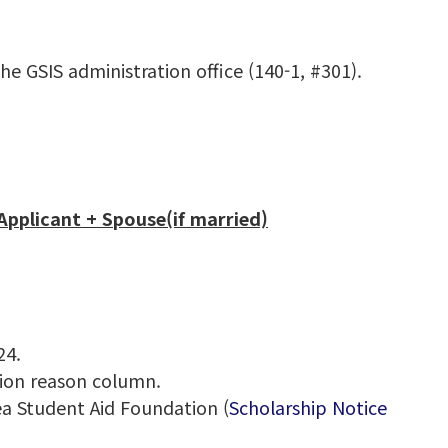
 GSIS administration office (140-1, #301).
Applicant + Spouse(if married)
 2024.
tion reason column.
 Student Aid Foundation (
Scholarship Notice