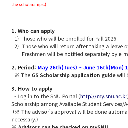
the scholarships.)
1. Who can apply
1) Those who will be enrolled for Fall 2026
2) Those who will return after taking a leave 
- Freshmen will be notified separately by e-mai
2. Period:
May 26th(Tues) ~ June 16th(Mon) 
※ The
GS Scholarship application guide
will 
3. How to apply
- Log in to the SNU Portal (
http://my.snu.ac.kr
Scholarship among Available Student Services/Act
(※ The advisor's approval will be done automati
necessary.)
※ Advisors can be checked on mySNU