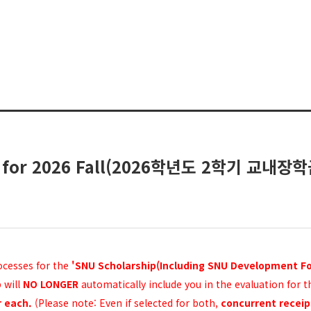
tion for 2026 Fall(2026학년도 2학기 교내
ocesses for the
'SNU Scholarship(Including SNU Development Fo
 will
NO LONGER
automatically include you in the evaluation for 
r each.
(Please note: Even if selected for both,
concurrent receipt