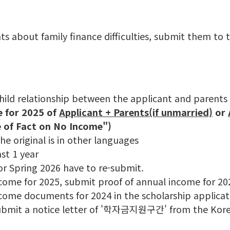
bout family finance difficulties, submit them to the
child relationship between the applicant and parents
e for 2025 of
Applicant + Parents(if unmarried)
or
e of Fact on No Income")
e original is in other languages
st 1 year
 Spring 2026 have to re-submit.
income for 2025, submit proof of annual income for
ncome documents for 2024 in the scholarship applica
ubmit a notice letter of '학자금지원구간' from the Korea