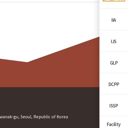
IIA
IJS
GLP
DCPP
ISSP
wanak-gu, Seoul, Republic of Korea
Facility