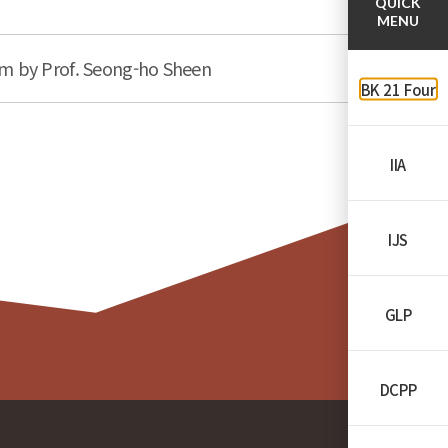
QUICK
MENU
orm by Prof. Seong-ho Sheen
BK 21 Four
IIA
IJS
GLP
DCPP