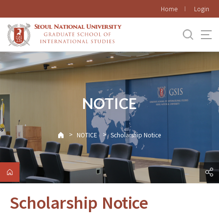
바로가기
Home
Login
메뉴
NOTICE
>
>
NOTICE
Scholarship Notice
Scholarship Notice